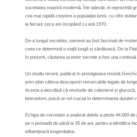
societatea noastră modernă. Într-adevăr, ei reprezintă g
cea mai rapidă creștere a populației lumii, cu cifre dubl
la fiecare zece ani începând cu anii 1970.
De-a lungul secolelor, oamenii au fost fascinați de misteru
ceea ce determină o viață lungă și sănătoasă. De la Plato
în prezent, căutarea acestor secrete a fost una continuă ș
Un studiu recent, publicat în prestigioasa revistă GeroS
prim-plan câteva descoperiri remarcabile legate de longe
Acesta a dezvăluit că nivelurile de colesterol și glucoză, p
biomarkeri, joacă un rol crucial în determinarea duratei vie
Echipa de cercetare a analizat datele a peste 44.000 de
pe o perioadă de până la 35 de ani, pentru a identifica fac
influențează longevitatea.