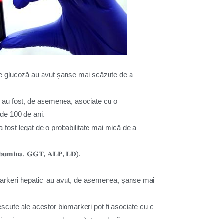
ri de glucoză au avut șanse mai scăzute de a
tinină au fost, de asemenea, asociate cu o
 de 100 de ani.
nge a fost legat de o probabilitate mai mică de a
 𝐀𝐥𝐛𝐮𝐦𝐢𝐧𝐚, 𝐆𝐆𝐓, 𝐀𝐋𝐏, 𝐋𝐃):
markeri hepatici au avut, de asemenea, șanse mai
rescute ale acestor biomarkeri pot fi asociate cu o