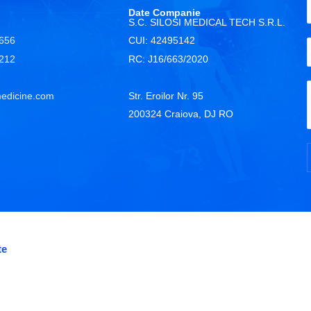
Date Companie
S.C. SILOSI MEDICAL TECH S.R.L.
 656
CUI: 42495142
 212
RC: J16/663/2020
edicine.com
Str. Eroilor Nr. 95
200324 Craiova, DJ RO
te