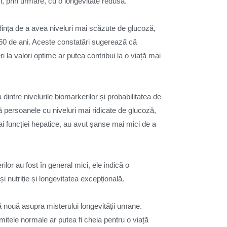
, prin urmare, cu o longevitate redusă.
dința de a avea niveluri mai scăzute de glucoză,
de 60 de ani. Aceste constatări sugerează că
la valori optime ar putea contribui la o viață mai
a dintre nivelurile biomarkerilor și probabilitatea de
ă persoanele cu niveluri mai ridicate de glucoză,
 ai funcției hepatice, au avut șanse mai mici de a
ilor au fost în general mici, ele indică o
i nutriție și longevitatea excepțională.
ă nouă asupra misterului longevității umane.
mitele normale ar putea fi cheia pentru o viață