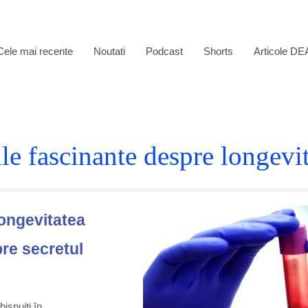
Cele mai recente
Noutati
Podcast
Shorts
Articole DE
le fascinante despre longev
longevitatea
re secretul
ișnuiți în