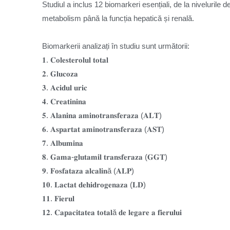
Studiul a inclus 12 biomarkeri esențiali, de la nivelurile de
metabolism până la funcția hepatică și renală.
Biomarkerii analizați în studiu sunt următorii:
𝟏. 𝐂𝐨𝐥𝐞𝐬𝐭𝐞𝐫𝐨𝐥𝐮𝐥 𝐭𝐨𝐭𝐚𝐥
𝟐. 𝐆𝐥𝐮𝐜𝐨𝐳𝐚
𝟑. 𝐀𝐜𝐢𝐝𝐮𝐥 𝐮𝐫𝐢𝐜
𝟒. 𝐂𝐫𝐞𝐚𝐭𝐢𝐧𝐢𝐧𝐚
𝟓. 𝐀𝐥𝐚𝐧𝐢𝐧𝐚 𝐚𝐦𝐢𝐧𝐨𝐭𝐫𝐚𝐧𝐬𝐟𝐞𝐫𝐚𝐳𝐚 (𝐀𝐋𝐓)
𝟔. 𝐀𝐬𝐩𝐚𝐫𝐭𝐚𝐭 𝐚𝐦𝐢𝐧𝐨𝐭𝐫𝐚𝐧𝐬𝐟𝐞𝐫𝐚𝐳𝐚 (𝐀𝐒𝐓)
𝟕. 𝐀𝐥𝐛𝐮𝐦𝐢𝐧𝐚
𝟖. 𝐆𝐚𝐦𝐚-𝐠𝐥𝐮𝐭𝐚𝐦𝐢𝐥 𝐭𝐫𝐚𝐧𝐬𝐟𝐞𝐫𝐚𝐳𝐚 (𝐆𝐆𝐓)
𝟗. 𝐅𝐨𝐬𝐟𝐚𝐭𝐚𝐳𝐚 𝐚𝐥𝐜𝐚𝐥𝐢𝐧ă (𝐀𝐋𝐏)
𝟏𝟎. 𝐋𝐚𝐜𝐭𝐚𝐭 𝐝𝐞𝐡𝐢𝐝𝐫𝐨𝐠𝐞𝐧𝐚𝐳𝐚 (𝐋𝐃)
𝟏𝟏. 𝐅𝐢𝐞𝐫𝐮𝐥
𝟏𝟐. 𝐂𝐚𝐩𝐚𝐜𝐢𝐭𝐚𝐭𝐞𝐚 𝐭𝐨𝐭𝐚𝐥ă 𝐝𝐞 𝐥𝐞𝐠𝐚𝐫𝐞 𝐚 𝐟𝐢𝐞𝐫𝐮𝐥𝐮𝐢