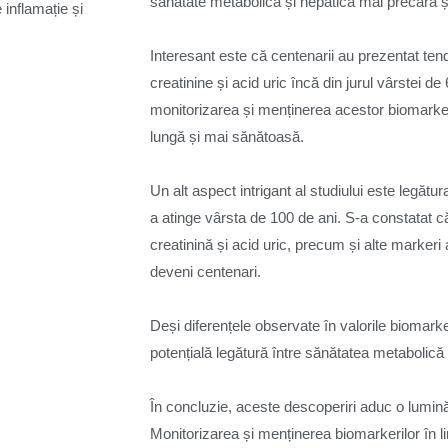
sănătate metabolică și hepatică mai precară și
 inflamație și
Interesant este că centenarii au prezentat ten
creatinine și acid uric încă din jurul vârstei 
monitorizarea și menținerea acestor biomarkeri 
lungă și mai sănătoasă.
Un alt aspect intrigant al studiului este legătur
a atinge vârsta de 100 de ani. S-a constatat c
creatinină și acid uric, precum și alte markeri
deveni centenari.
Deși diferențele observate în valorile biomarker
potențială legătură între sănătatea metabolică ș
În concluzie, aceste descoperiri aduc o lumin
Monitorizarea și menținerea biomarkerilor în li