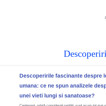
Skip
to
content
Descoperiri
Descoperirile fascinante despre 
umana: ce ne spun analizele desp
unei vieti lungi si sanatoase?
Centenarii, odată considerați rarități, sunt acum tot mai ob