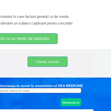
odului în care factorii genetici și de mediu
a rămâne un subiect captivant pentru cercetări
line cu un medic de laborator
Citeste articole
Aboneaza-te acum la newsletter-ul DEA MEDICINE
Introdu
adresa
de
email
...
*
Lasa-ne un mesaj