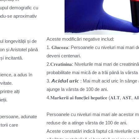
rupul demografic cu
andu-se aproximativ
Aceste modificări negative includ:
l longevității și de
1. 𝐆𝐥𝐮𝐜𝐨𝐳𝐚: Persoanele cu niveluri mai ma
n și Aristotel până
deveni centenari.
i incitantă.
2.𝐂𝐫𝐞𝐚𝐭𝐢𝐧𝐢𝐧𝐚: Nivelurile mai mari de crea
probabilitate mai mică de a trăi până la vârsta
cience, a adus în
3. 𝘼𝙘𝙞𝙙𝙪𝙡 𝙪𝙧𝙞𝙘 : Mai mult acid uric în sâ
vitate.
ajunge la vârsta de 100 de ani.
rintre alți
4.𝐌𝐚𝐫𝐤𝐞𝐫𝐢𝐢 𝐚𝐢 𝐟𝐮𝐧𝐜ț𝐢𝐞𝐢 𝐡𝐞𝐩𝐚𝐭𝐢𝐜𝐞 (𝐀𝐋𝐓, 𝐀𝐒𝐓,
ții.
Persoanele cu niveluri mai mari ale acestor 
 persoane, adunate
reduse de a atinge vârsta de 100 de ani.
torii care
Aceste constatări indică faptul că nivelurile c