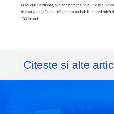
În studiul menționat, s-a constatat că nivelurile mai ridic
biomarkeri au fost asociate cu o probabilitate mai mică d
100 de ani.
Citeste si alte ar